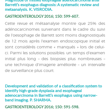
Magnitude of missed esophageal adenocarcinoma after
Barrett’s esophagus diagnosis: A systematic review and
metaanalysis. K. VISRODIA.
GASTROENTEROLOGY 2016; 150: 599-607.
Cette revue et métaanalyse montre que 25% des
adénocarcinomes survenant dans le cadre du suivi
de l’oesophage de Barrett sont moins diagnostiqués
de 12 mois après l’examen endoscopique initial et
sont considérés comme « manqués » lors de celui-
ci. Parmi les solutions possibles: un temps d’examen
initial plus long – des biopsies plus nombreuses –
une technique d’imagerie améliorée – un intervalle
de surveillance plus court.
Development and validation of a classification system to
identify high-grade dysplasia and esophageal
adenocarcinoma in Barrett’s esophagus using narrow-
band imaging. P. SHARMA.
GASTROENTEROLOGY 2016; 150: 591-598.