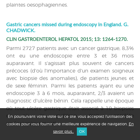
plaintes oesophagiennes.
Gastric cancers missed during endoscopy in England. G.
CHADWICK.
CLIN GASTROENTEROL HEPATOL 2015; 13: 1264-1270.
Parmi 2727 patients avec un cancer gastrique, 8,3%
ont eu une endoscopie entre 3 et 36 mois
auparavant. Il s’agissait plus souvent de cancers
précoces (d’où l’importance d’un examen soigneux
avec biopsie des anomalies), de patients jeunes et
de sexe féminin. Parmi les patients ayant eu une
endoscopie 3 à 6 mois, auparavant, 2/3 avaient un
diagnostic d’ulcère bénin. Cela rappelle une époque
où tout ulcère gastrique était associé à 10 biopsies
et où la guérison était contrôlée
En poursuivant votre visite sur ce site, vous acceptez l'utilisation des
endoscopiquement!
cookies pour vous fournir une meilleure expérience de navigation.
En
savoir plus...
OK