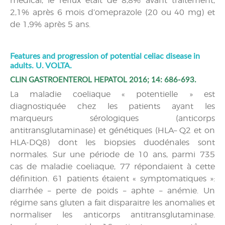
médical, le reflux était de 8,8% avant traitement,
2,1% après 6 mois d’omeprazole (20 ou 40 mg) et
de 1,9% après 5 ans.
Features and progression of potential celiac disease in
adults. U. VOLTA.
CLIN GASTROENTEROL HEPATOL 2016; 14: 686-693.
La maladie coeliaque « potentielle » est
diagnostiquée chez les patients ayant les
marqueurs sérologiques (anticorps
antitransglutaminase) et génétiques (HLA– Q2 et on
HLA-DQ8) dont les biopsies duodénales sont
normales. Sur une période de 10 ans, parmi 735
cas de maladie coeliaque, 77 répondaient à cette
définition. 61 patients étaient « symptomatiques »:
diarrhée – perte de poids – aphte – anémie. Un
régime sans gluten a fait disparaitre les anomalies et
normaliser les anticorps antitransglutaminase.