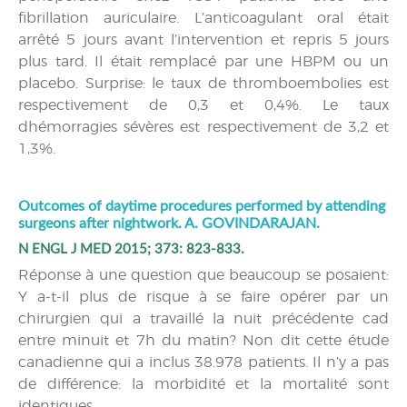
fibrillation auriculaire. L’anticoagulant oral était
arrêté 5 jours avant l’intervention et repris 5 jours
plus tard. Il était remplacé par une HBPM ou un
placebo. Surprise: le taux de thromboembolies est
respectivement de 0,3 et 0,4%. Le taux
dhémorragies sévères est respectivement de 3,2 et
1,3%.
Outcomes of daytime procedures performed by attending
surgeons after nightwork. A. GOVINDARAJAN.
N ENGL J MED 2015; 373: 823-833.
Réponse à une question que beaucoup se posaient:
Y a-t-il plus de risque à se faire opérer par un
chirurgien qui a travaillé la nuit précédente cad
entre minuit et 7h du matin? Non dit cette étude
canadienne qui a inclus 38.978 patients. Il n’y a pas
de différence: la morbidité et la mortalité sont
identiques.