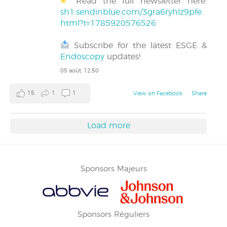
Read the full newsletter here:
sh1.sendinblue.com/3gra6ryhlz9pfe.
html?t=1785920576526
Subscribe for the latest ESGE &
Endoscopy
updates!
05 août, 12:50
15
1
1
View on Facebook
·
Share
Load more
Sponsors Majeurs
Sponsors Réguliers