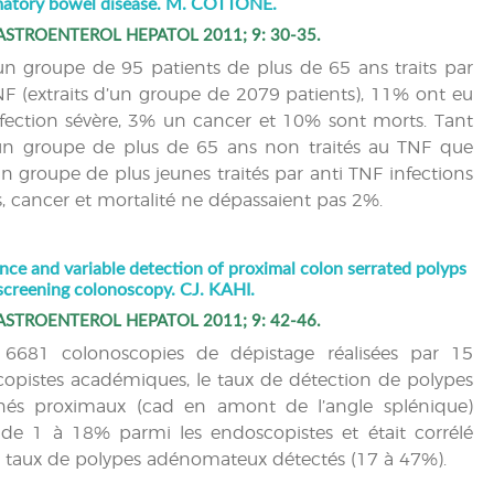
matory bowel disease. M. COTTONE.
ASTROENTEROL HEPATOL 2011; 9: 30-35.
n groupe de 95 patients de plus de 65 ans traits par
NF (extraits d’un groupe de 2079 patients), 11% ont eu
fection sévère, 3% un cancer et 10% sont morts. Tant
n groupe de plus de 65 ans non traités au TNF que
n groupe de plus jeunes traités par anti TNF infections
s, cancer et mortalité ne dépassaient pas 2%.
nce and variable detection of proximal colon serrated polyps
screening colonoscopy. CJ. KAHI.
ASTROENTEROL HEPATOL 2011; 9: 42-46.
 6681 colonoscopies de dépistage réalisées par 15
opistes académiques, le taux de détection de polypes
nés proximaux (cad en amont de l’angle splénique)
t de 1 à 18% parmi les endoscopistes et était corrélé
e taux de polypes adénomateux détectés (17 à 47%).