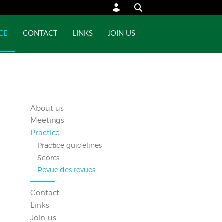
CE
CONTACT
LINKS
JOIN US
About us
Meetings
Practice
Practice guidelines
Scores
Revue des revues
Contact
Links
Join us