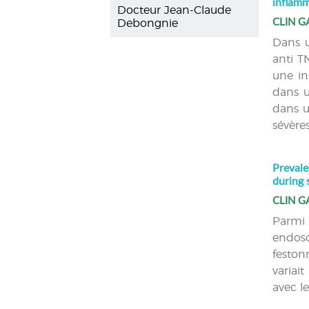
inflam
Docteur Jean-Claude
CLIN G
Debongnie
Dans u
anti T
une in
dans u
dans u
sévère
Prevale
during 
CLIN G
Parmi
endosc
feston
variai
avec l