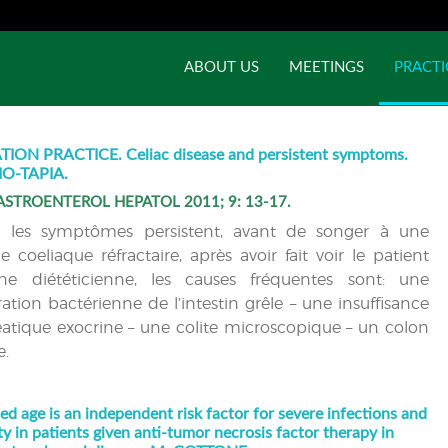
ABOUT US
MEETINGS
PRACTI
ION PRACTICE. Celiac disease and persistent symptoms.
IO‑TAPIA.
ASTROENTEROL HEPATOL 2011; 9: 13-17.
 les symptômes persistent, avant de songer à une
e coeliaque réfractaire, après avoir fait voir le patient
ne diététicienne, les causes fréquentes sont: une
ration bactérienne de l’intestin grêle – une insuffisance
atique exocrine – une colite microscopique – un colon
e.
d age is an independent risk factor for severe infections and
ty in patients given anti-tumor necrosis factor therapy in