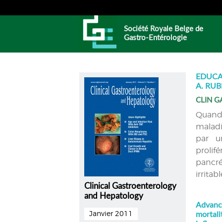
Société Royale Belge de
Gastro-Entérologie
EDUCAT
A. RUB
CLIN G
Quand
maladi
par u
prolifé
pancré
irritabl
Clinical Gastroenterology
and Hepatology
Advance
Janvier 2011
mortali