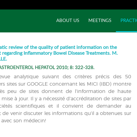
ABOUT US
MEETINGS
PRACTI
tic review of the quality of patient information on the
t regarding Inflammatory Bowel Disease Treatments. M.
LE.
ASTROENTEROL HEPATOL 2010; 8: 322-328.
vue analytique suivant des critères précis des 50
rs sites sur GOOGLE concernant les MICI (IBD) montre
ès peu de sites donnent de l’information de haute
 mise à jour. Il y a nécessité d’accréditation de sites par
ciétés scientifiques et il convient de demander au
t de venir discuter les informations qu’il a obtenues sur
 avec son médecin!