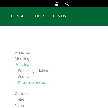
CE
CONTACT
LINKS
JOIN US
About us
Meetings
Practice
Practice guidelines
Scores
Revue des revues
Contact
Links
Join us