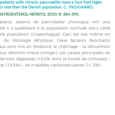
patients with chronic pancreatitis have a four-fold higler
ty rate than the Danish population. C. JNOJGAARD.
ASTROENTEROL HEPATOL 2010; 8: 384-390.
atients atteints de pancréatite chronique ont une
ité 4 x supérieure à la population normale dans cette
de population (Copenhague). Ceci est vrai même en
 de l’étiologie éthylique. Deux facteurs favorisants
ux sont mis en évidence: le chômage – la dénutrition
ous devrions mieux corriger). Les causes principales de
ité sont digestives (19,5% dont la moitié de cirrhoses) –
cer (19,5%) – les maladies cardiovasculaires (11,3%).