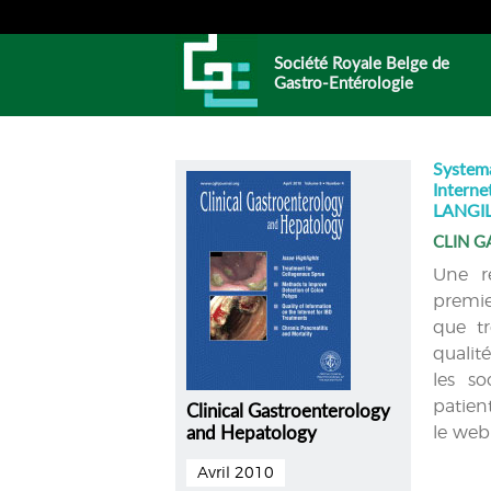
Société Royale Belge de
Gastro-Entérologie
Systema
Interne
LANGIL
CLIN G
Une re
premie
que tr
qualité
les so
patien
Clinical Gastroenterology
le web
and Hepatology
Avril 2010