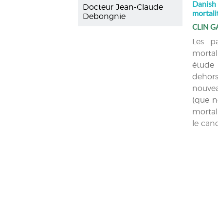
Danish 
Docteur Jean-Claude
mortali
Debongnie
CLIN G
Les p
mortal
étude 
dehors
nouvea
(que n
mortal
le can