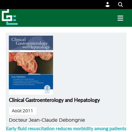
Clinical Gastroenterology and Hepatology
Août 2011
Docteur Jean-Claude Debongnie
Early fluid resuscitation reduces morbidity among patients