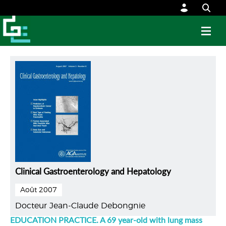
Clinical Gastroenterology and Hepatology
Août 2007
Docteur Jean-Claude Debongnie
EDUCATION PRACTICE. A 69 year-old with lung mass