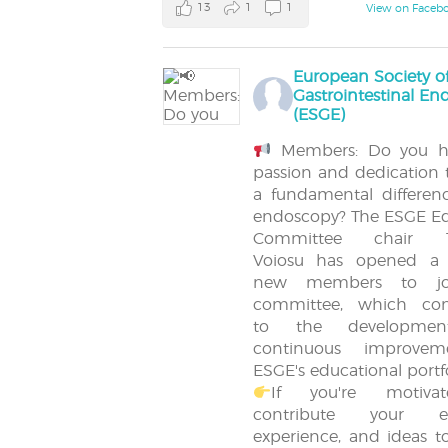
13
1
1
View on Faceb
European Society o
Gastrointestinal E
(ESGE)
Members: Do you h
passion and dedication
a fundamental differen
endoscopy? The ESGE E
Committee chair T
Voiosu has opened a c
new members to jo
committee, which cont
to the developme
continuous improve
ESGE's educational portfo
If you're motiva
contribute your exp
experience, and ideas t