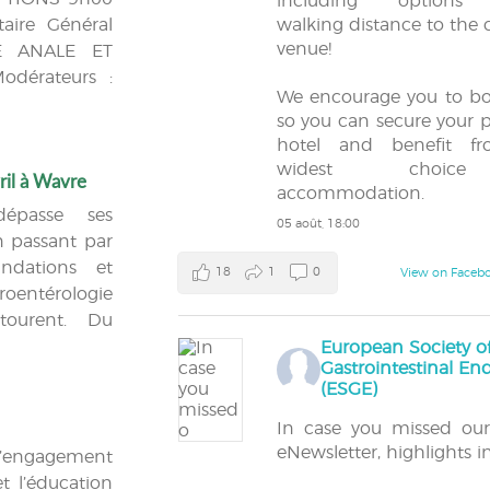
including options 
taire Général
walking distance to the 
venue!
É ANALE ET
dérateurs :
We encourage you to bo
so you can secure your p
hotel and benefit f
widest choic
ril à Wavre
accommodation.
dépasse ses
05 août, 18:00
en passant par
ndations et
18
1
0
View on Faceb
roentérologie
tourent. Du
European Society o
Gastrointestinal E
(ESGE)
In case you missed ou
eNewsletter, highlights i
d’engagement
t l’éducation