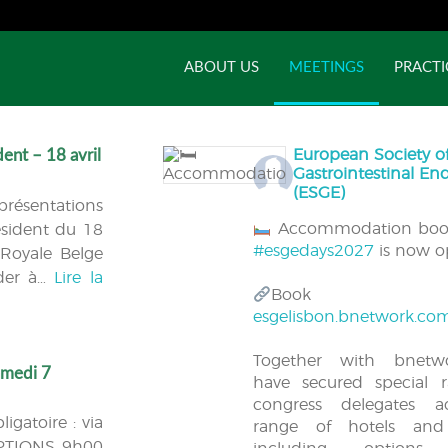
ABOUT US
MEETINGS
PRACTI
ent – 18 avril
European Society o
Gastrointestinal E
(ESGE)
présentations
Accommodation book
ésident du 18
#esgedays2027
is now o
 Royale Belge
éder à…
Lire la
Book n
esgelisbon.bnetwork.co
Together with bnet
amedi 7
have secured special r
congress delegates a
igatoire : via
range of hotels and 
PTIONS 9h00