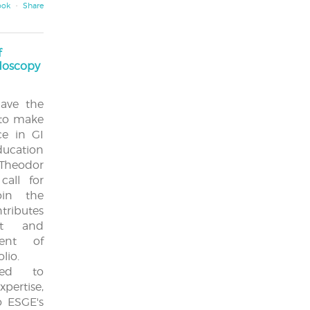
ook
·
Share
f
ndoscopy
ave the
 to make
ce in GI
ducation
heodor
all for
in the
ributes
nt and
ment of
lio.
ted to
ertise,
o ESGE's