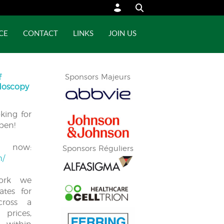
CE
CONTACT
LINKS
JOIN US
f
Sponsors Majeurs
ndoscopy
ing for
pen!
ow:
Sponsors Réguliers
m/
work we
ates for
cross a
prices,