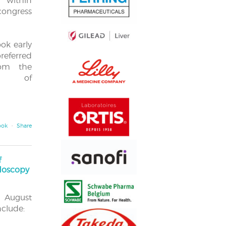
within
congress
ok early
referred
rom the
e of
ook
·
Share
f
ndoscopy
r August
nclude: