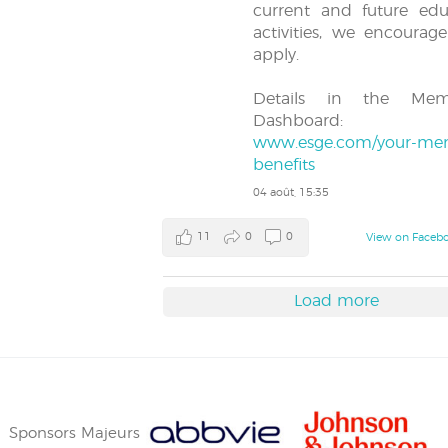
current and future edu
activities, we encourag
apply.
Details in the Mem
Dashboard:
www.esge.com/your-me
benefits
04 août, 15:35
11
0
0
View on Faceb
Load more
Sponsors Majeurs