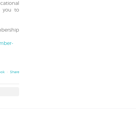
cational
e you to
bership
mber-
ook
·
Share