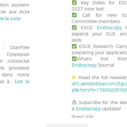
Key Dates for ES
tion soutient
2027 now live!
cès aux Acta
Call for new Edu
re la suite
Committee members
ESGE
Endoscopy
C
expand your EUS an
skills
ESGE Research Camp 
 : Diarrhée
preparing your applicati
 Dyspepsie
What's hot fro
er colorectal
Endoscopy
Journal
la grossesse
 dans notre
Read the full newslett
Mise à…
Lire la
sh1.sendinblue.com/3gra
pfe.html?t=1785920576
Subscribe for the lat
&
Endoscopy
updates!
05 août, 12:50