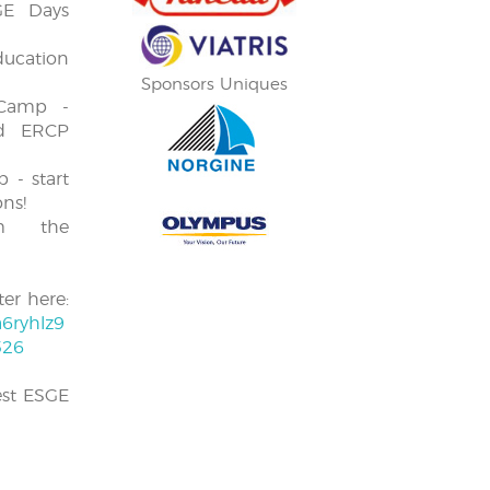
GE Days
cation
Sponsors Uniques
amp -
d ERCP
- start
ons!
m the
er here:
6ryhlz9
526
est ESGE