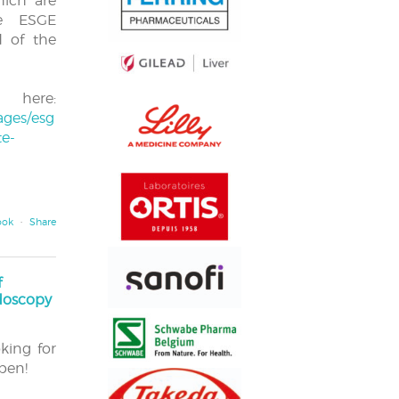
hich are
he ESGE
d of the
s here:
ges/esg
e-
ook
·
Share
f
ndoscopy
ing for
pen!