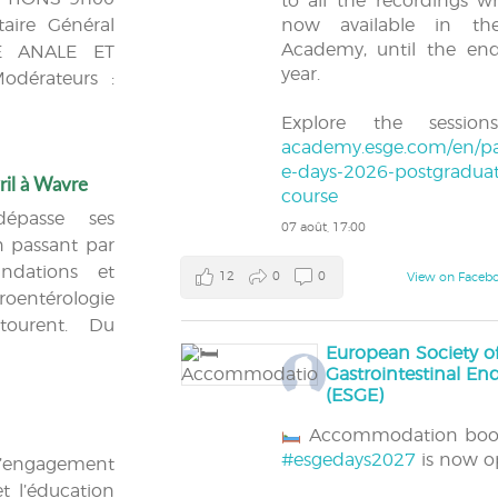
to all the recordings w
taire Général
now available in t
Academy, until the en
É ANALE ET
year.
dérateurs :
Explore the session
academy.esge.com/en/pa
e-days-2026-postgraduat
ril à Wavre
course
dépasse ses
07 août, 17:00
en passant par
ndations et
12
0
0
View on Faceb
roentérologie
tourent. Du
European Society o
Gastrointestinal E
(ESGE)
Accommodation book
#esgedays2027
is now o
d’engagement
t l’éducation