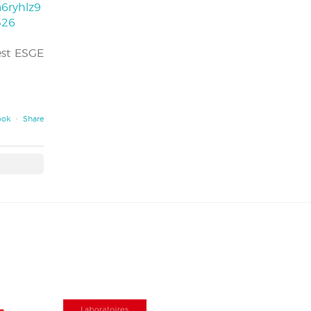
6ryhlz9
526
est ESGE
ook
·
Share