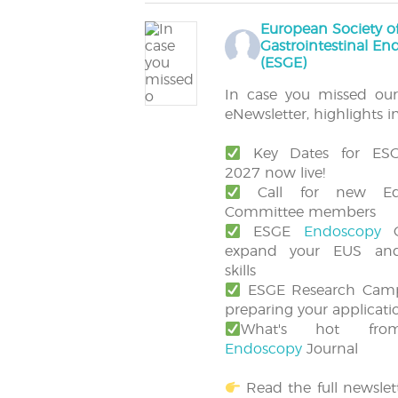
European Society o
Gastrointestinal E
(ESGE)
In case you missed ou
eNewsletter, highlights i
Key Dates for ES
2027 now live!
Call for new Edu
Committee members
ESGE
Endoscopy
C
expand your EUS an
skills
ESGE Research Camp 
preparing your applicati
What's hot fro
Endoscopy
Journal
Read the full newslett