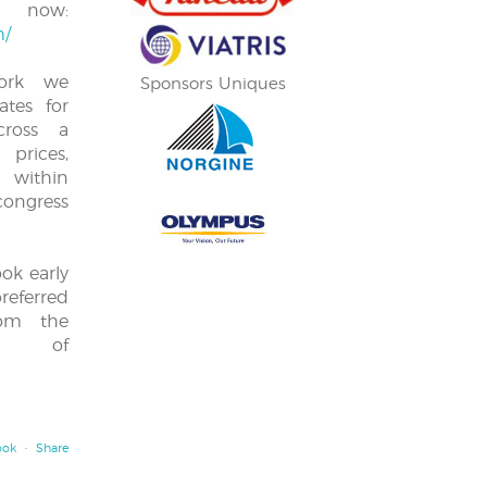
ow:
m/
work we
Sponsors Uniques
ates for
cross a
prices,
within
congress
ok early
referred
rom the
e of
ook
·
Share