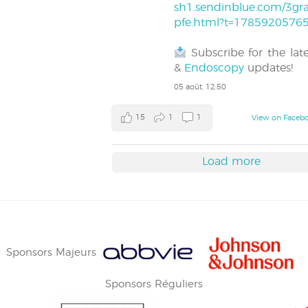
sh1.sendinblue.com/3gra
pfe.html?t=1785920576
Subscribe for the lat
&
Endoscopy
updates!
05 août, 12:50
15
1
1
View on Faceb
Load more
Sponsors Majeurs
Sponsors Réguliers