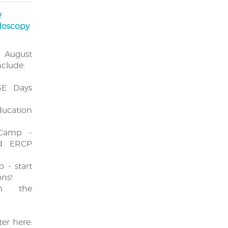
f
ndoscopy
r August
nclude:
GE Days
cation
amp -
d ERCP
- start
ons!
m the
er here: