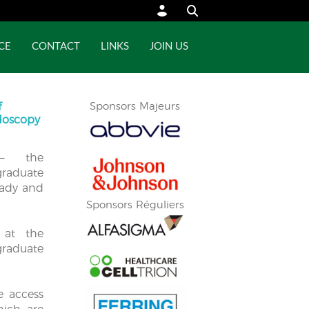
CE
CONTACT
LINKS
JOIN US
f
Sponsors Majeurs
ndoscopy
— the
aduate
eady and
Sponsors Réguliers
 at the
aduate
ve access