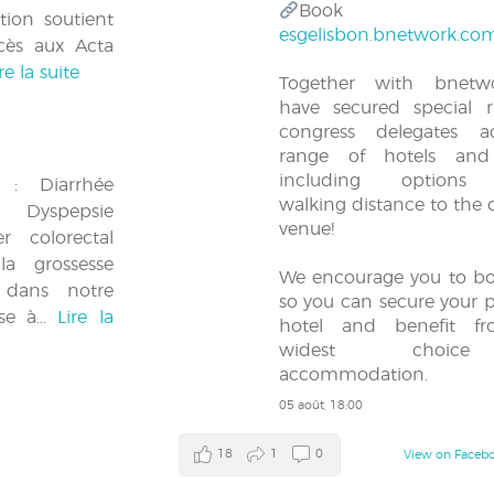
Book n
tion soutient
esgelisbon.bnetwork.co
cès aux Acta
re la suite
Together with bnet
have secured special r
congress delegates a
range of hotels and 
including options 
 : Diarrhée
walking distance to the 
 Dyspepsie
venue!
er colorectal
la grossesse
We encourage you to bo
 dans notre
so you can secure your p
Mise à…
Lire la
hotel and benefit f
widest choic
accommodation.
05 août, 18:00
18
1
0
View on Faceb