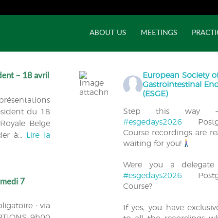
ABOUT US
MEETINGS
PRACTI
ent – 18 avril
European Society o
Gastrointestinal E
(ESGE)
présentations
Step this way 
ésident du 18
#esgedays2026
Postgr
 Royale Belge
Course recordings are r
éder à…
Lire la
waiting for you!
Were you a delegate
#esgedays2026
Postgr
amedi 7
Course?
igatoire : via
If yes, you have exclusi
PTIONS 9h00