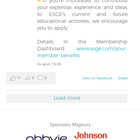
If you're motivated to contribute
your expertise, experience, and ideas
to ESGE's current and future
educational activities, we encourage
you to apply.
Details in the Membership
Dashboard:
www.esge.com/your-
member-benefits
04 août, 15:35
11
0
0
View on Facebook
·
Share
Load more
Sponsors Majeurs