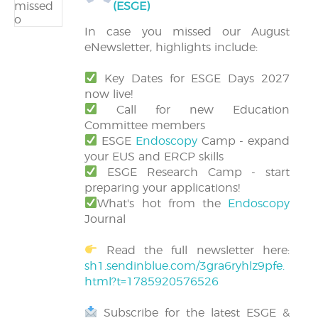
(ESGE)
In case you missed our August
eNewsletter, highlights include:
Key Dates for ESGE Days 2027
now live!
Call for new Education
Committee members
ESGE
Endoscopy
Camp - expand
your EUS and ERCP skills
ESGE Research Camp - start
preparing your applications!
What's hot from the
Endoscopy
Journal
Read the full newsletter here:
sh1.sendinblue.com/3gra6ryhlz9pfe.
html?t=1785920576526
Subscribe for the latest ESGE &