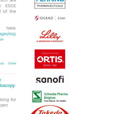
hich are
he ESGE
d of the
s here:
ges/esg
e-
ook
·
Share
f
ndoscopy
ing for
pen!