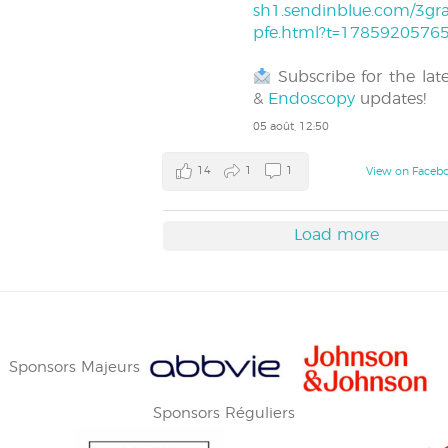
sh1.sendinblue.com/3gra
pfe.html?t=1785920576
Subscribe for the lat
&
Endoscopy
updates!
05 août, 12:50
14
1
1
View on Faceb
Load more
Sponsors Majeurs
Sponsors Réguliers