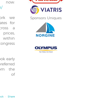
ow:
m/
work we
Sponsors Uniques
ates for
cross a
prices,
within
congress
ok early
referred
rom the
e of
ook
·
Share