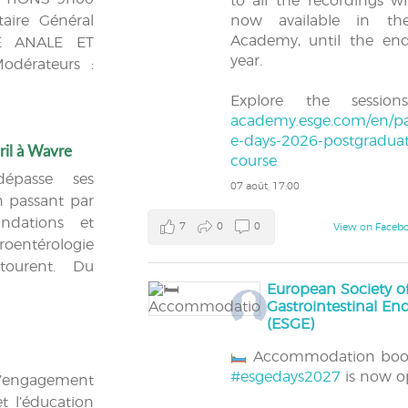
to all the recordings w
taire Général
now available in t
Academy, until the en
É ANALE ET
year.
dérateurs :
Explore the session
academy.esge.com/en/pa
e-days-2026-postgraduat
ril à Wavre
course
dépasse ses
07 août, 17:00
en passant par
ndations et
7
0
0
View on Faceb
roentérologie
tourent. Du
European Society o
Gastrointestinal E
(ESGE)
Accommodation book
#esgedays2027
is now o
d’engagement
t l’éducation