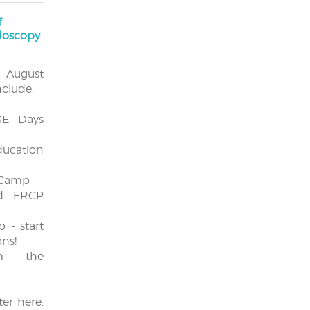
f
ndoscopy
r August
nclude:
GE Days
cation
amp -
d ERCP
- start
ons!
m the
er here: