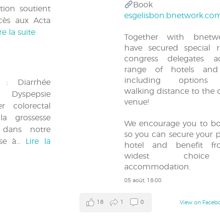
Book n
tion soutient
esgelisbon.bnetwork.co
cès aux Acta
re la suite
Together with bnet
have secured special r
congress delegates a
range of hotels and 
including options 
 : Diarrhée
walking distance to the 
 Dyspepsie
venue!
er colorectal
la grossesse
We encourage you to bo
 dans notre
so you can secure your p
Mise à…
Lire la
hotel and benefit f
widest choic
accommodation.
05 août, 18:00
18
1
0
View on Faceb