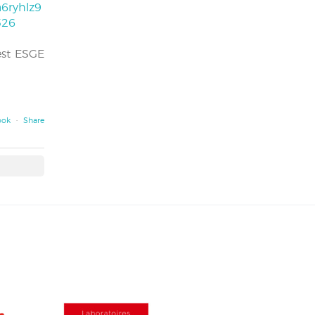
6ryhlz9
526
est ESGE
ook
·
Share