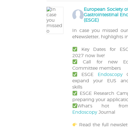
European Society o
Gastrointestinal E
(ESGE)
In case you missed ou
eNewsletter, highlights i
Key Dates for ES
2027 now live!
Call for new Edu
Committee members
ESGE
Endoscopy
C
expand your EUS an
skills
ESGE Research Camp 
preparing your applicati
What's hot fro
Endoscopy
Journal
Read the full newslett