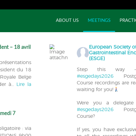
ABOUT US
MEETINGS
PRACTI
ent – 18 avril
European Society o
Gastrointestinal E
(ESGE)
présentations
Step this way 
ésident du 18
#esgedays2026
Postgr
 Royale Belge
Course recordings are r
éder à…
Lire la
waiting for you!
Were you a delegate
#esgedays2026
Postgr
amedi 7
Course?
igatoire : via
If yes, you have exclusi
PTIONS 9h00