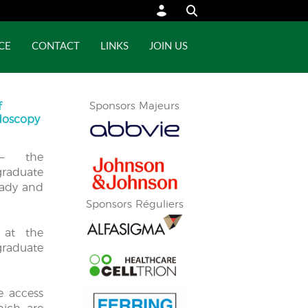
CE
CONTACT
LINKS
JOIN US
f
Sponsors Majeurs
ndoscopy
— the
aduate
eady and
Sponsors Réguliers
 at the
aduate
ve access